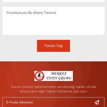
Yorum Yap
Günün önemli haberlerinden anında bilgi sahibi olmak
istiyorsanız eğer haber bültenine üye olun.