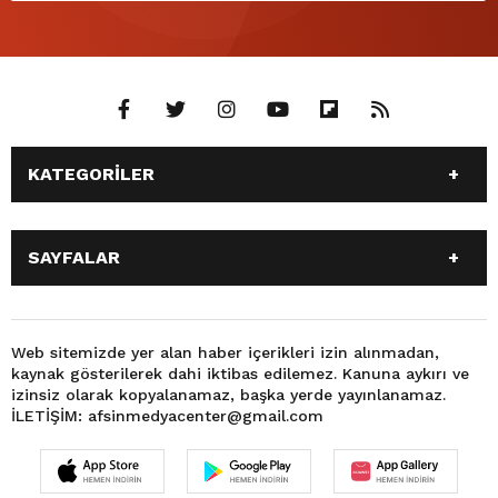
KATEGORİLER
ANASAYFA
3. SAYFA
SAYFALAR
DÜNYA
EĞİTİM
EKONOMİ
GÜNDEM
GÜNDEM
SİYASET
MAGAZİN
OTOMOBİL
DÜNYA
SPOR
Web sitemizde yer alan haber içerikleri izin alınmadan,
SAĞLIK
SİYASET
kaynak gösterilerek dahi iktibas edilemez. Kanuna aykırı ve
MAGAZİN
3. SAYFA
SPOR
TEKNOLOJİ
izinsiz olarak kopyalanamaz, başka yerde yayınlanamaz.
EĞİTİM
EKONOMİ
İLETİŞİM: afsinmedyacenter@gmail.com
OTOMOBİL
SAĞLIK
TEKNOLOJİ
FOTO GALERİ