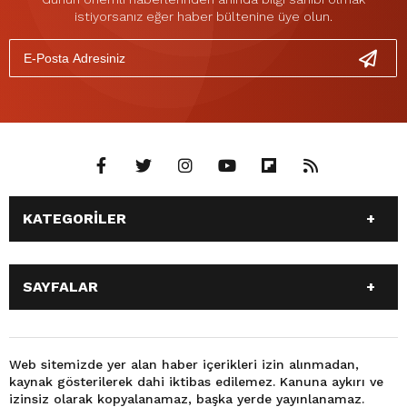
istiyorsanız eğer haber bültenine üye olun.
KATEGORİLER
ANASAYFA
3. SAYFA
SAYFALAR
DÜNYA
EĞİTİM
EKONOMİ
GÜNDEM
GÜNDEM
SİYASET
MAGAZİN
OTOMOBİL
DÜNYA
SPOR
Web sitemizde yer alan haber içerikleri izin alınmadan,
SAĞLIK
SİYASET
kaynak gösterilerek dahi iktibas edilemez. Kanuna aykırı ve
MAGAZİN
3. SAYFA
SPOR
TEKNOLOJİ
izinsiz olarak kopyalanamaz, başka yerde yayınlanamaz.