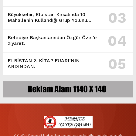
03
Büyükşehir, Elbistan Kırsalında 10
Mahallenin Kullandığı Grup Yolunu
Yeniliyor.
04
Belediye Başkanlarından Özgür Özel’e
ziyaret.
05
ELBİSTAN 2. KİTAP FUARI’NIN
ARDINDAN.
Günün önemli haberlerinden anında bilgi sahibi olmak