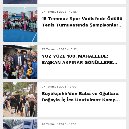
27 Temmuz 2026 - 10:25
15 Temmuz Spor Vadisi’nde Ödüllü
Tenis Turnuvasında Şampiyonlar
Belli Oldu.
27 Temmuz 2026 - 10:22
YÜZ YÜZE 100. MAHALLEDE:
BAŞKAN AKPINAR GÖNÜLLERE
DOKUNAN BULUŞMALARINI
SÜRDÜRÜYOR.
27 Temmuz 2026 - 9:00
Büyükşehir’den Baba ve Oğullara
Doğayla İç İçe Unutulmaz Kamp
Deneyimi.
23 Temmuz 2026 - 15:56