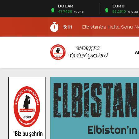
DOLAR
EURO
16:41
Büyükşehir’den Andırın K
47,7436
55,2510
% 0.18
% 0.32
5:16
Büyükşehir, Öğrenciler İç
5:11
Elbistan’da Hafta Sonu 
16:31
Büyükşehir, Elbistan Kırsa
5:35
Belediye Başkanlarından Ö
A
5:24
ELBİSTAN 2. KİTAP FUA
14:01
DULKADİROĞLU BELEDİY
7:11
Büyükşehir, Andırın’da Bi
7:09
Uluslararası Geleneksel A
10:30
Büyükşehir İtfaiyesi Tem
16:41
Büyükşehir’den Andırın K
5:16
Büyükşehir, Öğrenciler İç