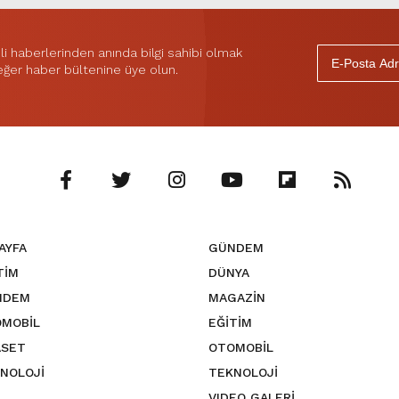
 haberlerinden anında bilgi sahibi olmak
 eğer haber bültenine üye olun.
SAYFA
GÜNDEM
TİM
DÜNYA
NDEM
MAGAZİN
MOBİL
EĞİTİM
ASET
OTOMOBİL
NOLOJİ
TEKNOLOJİ
VIDEO GALERİ