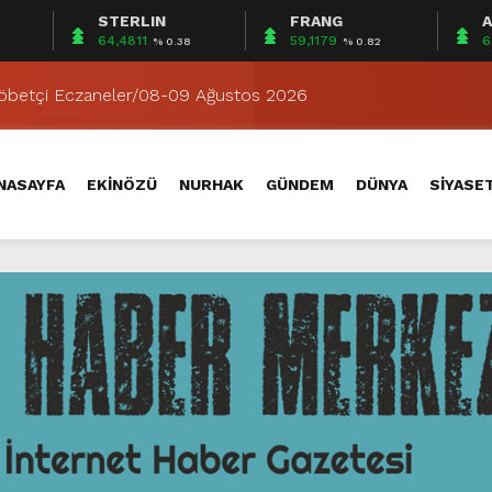
STERLIN
FRANG
A
ırsalında Modern Ulaşım Hamlesi.
64,4811
59,1179
6
% 0.38
% 0.82
in “Pusula Maraş Eğitim Merkezi” Açıyor.
Nöbetçi Eczaneler/08-09 Ağustos 2026
lında 10 Mahallenin Kullandığı Grup Yolunu Yeniliyor.
zgür Özel’e ziyaret.
NASAYFA
EKİNÖZÜ
NURHAK
GÜNDEM
DÜNYA
SİYASE
RI’NIN ARDINDAN.
ESİ AĞUSTOS AYI MECLİS TOPLANTISI GERÇEKLEŞTİRİLDİ
r Grup Yolunun Daha Konforunu Artırıyor.
ğustos Fuarı’nda Müzik Ziyafeti Yaşanacak.
muz’da 2 Bin 554 Olaya Müdahale Etti.
ırsalında Modern Ulaşım Hamlesi.
in “Pusula Maraş Eğitim Merkezi” Açıyor.