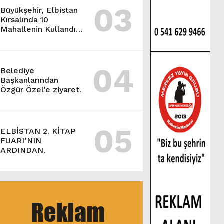
03
Büyükşehir, Elbistan
Kırsalında 10
Mahallenin Kullandığı
Grup Yolunu
Yeniliyor.
04
Belediye
Başkanlarından
Özgür Özel’e ziyaret.
05
ELBİSTAN 2. KİTAP
FUARI’NIN
ARDINDAN.