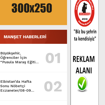
MANŞET HABERLERİ
01
Büyükşehir,
Öğrenciler İçin
“Pusula Maraş Eğitim
Merkezi” Açıyor.
02
Elbistan’da Hafta
Sonu Nöbetçi
Eczaneler/08-09
Ağustos 2026