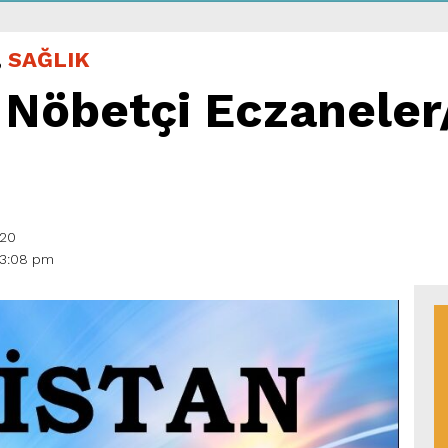
,
SAĞLIK
a Nöbetçi Eczaneler
:20
 3:08 pm