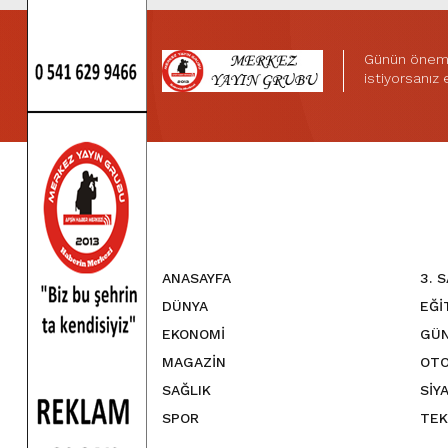
Günün önemli
istiyorsanız
ANASAYFA
3. 
DÜNYA
EĞİ
EKONOMİ
GÜ
MAGAZİN
OTO
SAĞLIK
SİY
SPOR
TEK