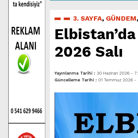
3. SAYFA
,
GÜNDEM
Elbistan’d
2026 Salı
Yayınlanma Tarihi :
30 Haziran 2026 - 7
Güncelleme Tarihi :
01 Temmuz 2026 -