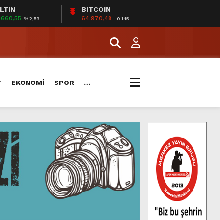
LTIN
BITCOIN
.660,55
64.970,48
% 2,59
-0.145
T
EKONOMİ
SPOR
…
.