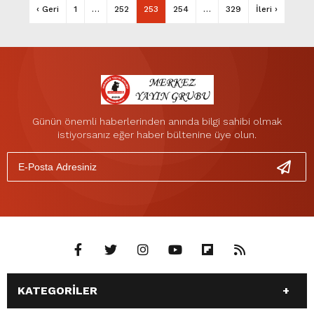
‹ Geri
1
…
252
253
254
…
329
İleri ›
Günün önemli haberlerinden anında bilgi sahibi olmak
istiyorsanız eğer haber bültenine üye olun.
KATEGORİLER