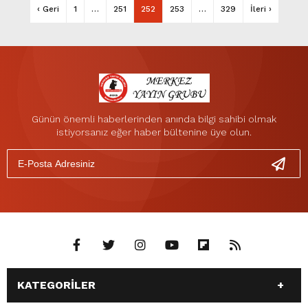
‹ Geri
1
…
251
252
253
…
329
İleri ›
Günün önemli haberlerinden anında bilgi sahibi olmak
istiyorsanız eğer haber bültenine üye olun.
KATEGORİLER