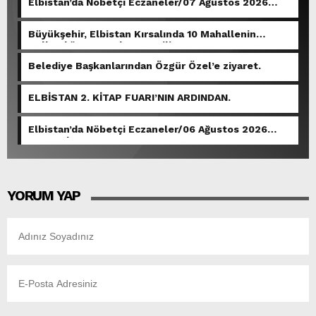
Elbistan’da Nöbetçi Eczaneler/07 Ağustos 2026
Cuma
Büyükşehir, Elbistan Kırsalında 10 Mahallenin
Kullandığı Grup Yolunu Yeniliyor.
Belediye Başkanlarından Özgür Özel’e ziyaret.
ELBİSTAN 2. KİTAP FUARI’NIN ARDINDAN.
Elbistan’da Nöbetçi Eczaneler/06 Ağustos 2026
Perşembe
YORUM YAP