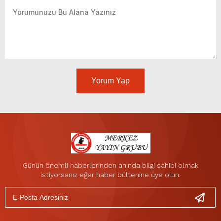
Yorum Yap
Günün önemli haberlerinden anında bilgi sahibi olmak
istiyorsanız eğer haber bültenine üye olun.