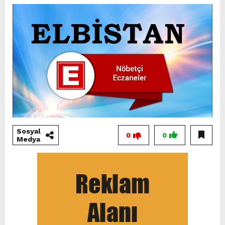
Sosyal
0
0
Medya