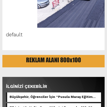
default
İLGİNİZİ ÇEKEBİLİR
Büyükşehir, Öğrenciler İçin “Pusula Maraş Eğitim
Merkezi” Açıyor.