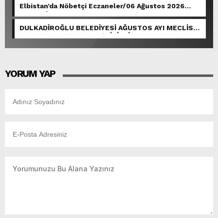
Elbistan’da Nöbetçi Eczaneler/06 Ağustos 2026
Perşembe
DULKADİROĞLU BELEDİYESİ AĞUSTOS AYI MECLİS
TOPLANTISI GERÇEKLEŞTİRİLDİ.
YORUM YAP