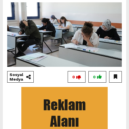
Sosyal
0
0
Medya