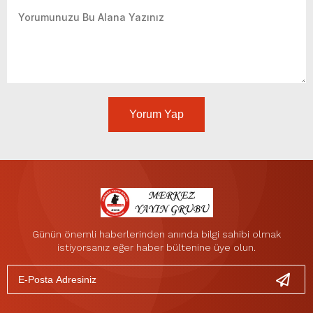
Yorum Yap
Günün önemli haberlerinden anında bilgi sahibi olmak
istiyorsanız eğer haber bültenine üye olun.