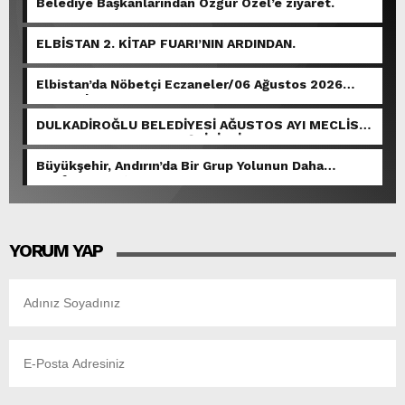
Belediye Başkanlarından Özgür Özel’e ziyaret.
ELBİSTAN 2. KİTAP FUARI’NIN ARDINDAN.
Elbistan’da Nöbetçi Eczaneler/06 Ağustos 2026
Perşembe
DULKADİROĞLU BELEDİYESİ AĞUSTOS AYI MECLİS
TOPLANTISI GERÇEKLEŞTİRİLDİ.
Büyükşehir, Andırın’da Bir Grup Yolunun Daha
Konforunu Artırıyor.
YORUM YAP