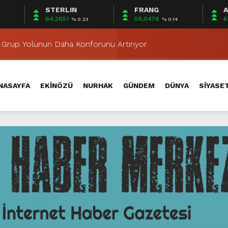
STERLIN
FRANG
A
ETÜT MERKEZİ’NDEN ÖĞRENCİLERE ÜCRETSİZ TERCİH DAN
64,2651
59,0476
6
% 0.23
% 0.14
ESİ AĞUSTOS AYI MECLİS TOPLANTISI GERÇEKLEŞTİRİLDİ
r Grup Yolunun Daha Konforunu Artırıyor.
ğustos Fuarı’nda Müzik Ziyafeti Yaşanacak.
aneler/05 Ağustos 2026 Çarşamba
NASAYFA
EKİNÖZÜ
NURHAK
GÜNDEM
DÜNYA
SİYASE
muz’da 2 Bin 554 Olaya Müdahale Etti.
ırsalında Modern Ulaşım Hamlesi.
ada 3 İlçe 20 Noktada Asfalt Mesaisi.
fo Mehmet’den Yarpuz Edebiyat Dergisi standına ziyaret.
itesi’nde 3 Kilometrelik Yolu Asfaltla Buluşturdu.
ETÜT MERKEZİ’NDEN ÖĞRENCİLERE ÜCRETSİZ TERCİH DAN
ESİ AĞUSTOS AYI MECLİS TOPLANTISI GERÇEKLEŞTİRİLDİ