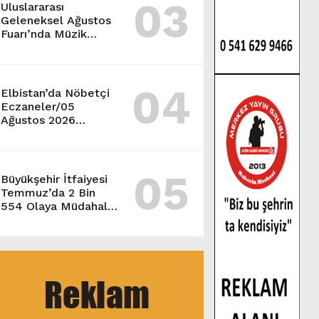
03
Uluslararası
Geleneksel Ağustos
Fuarı’nda Müzik
Ziyafeti Yaşanacak.
04
Elbistan’da Nöbetçi
Eczaneler/05
Ağustos 2026
Çarşamba
05
Büyükşehir İtfaiyesi
Temmuz’da 2 Bin
554 Olaya Müdahale
Etti.