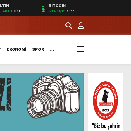
LTIN
BITCOIN
IŞMANLIĞI.
.569,91
64.541,42
% 1,14
0.188
.
T
EKONOMİ
SPOR
…
IŞMANLIĞI.
.