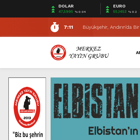
DOLAR
EURO
10:51
ELBİSTAN BELEDİYESİ 
47,5995
55,1453
% 0.04
% 0.2
14:01
DULKADİROĞLU BELEDİY
7:11
Büyükşehir, Andırın’da Bi
7:09
Uluslararası Geleneksel A
7:02
Elbistan’da Nöbetçi Ecz
A
10:30
Büyükşehir İtfaiyesi Tem
16:41
Büyükşehir’den Andırın K
16:39
Büyükşehir’den Yeni Haft
10:13
Ahmet Selçuk İlhan ve Şi
4:24
Büyükşehir, Yeni Sanayi S
10:51
ELBİSTAN BELEDİYESİ 
14:01
DULKADİROĞLU BELEDİY