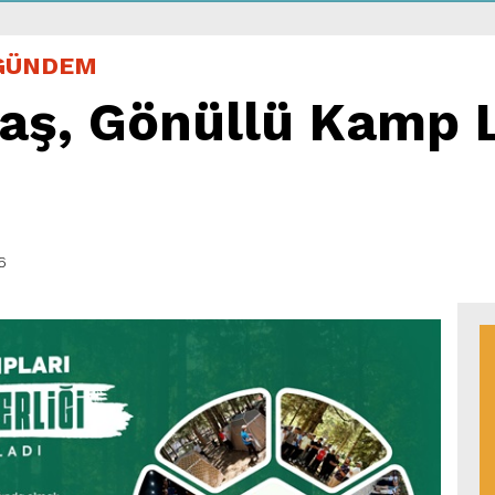
GÜNDEM
aş, Gönüllü Kamp L
6