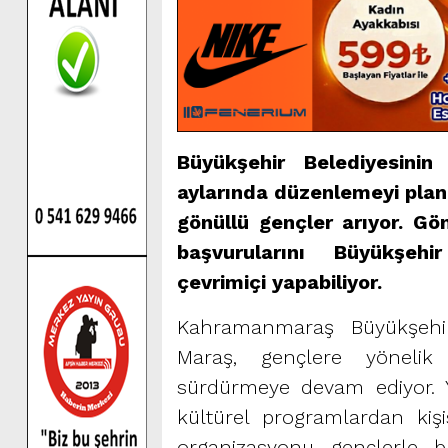
Büyükşehir Belediyesini
aylarında düzenlemeyi planl
gönüllü gençler arıyor. Gö
başvurularını Büyükşehi
çevrimiçi yapabiliyor.
Kahramanmaraş Büyükşehir
Maraş, gençlere yönelik f
sürdürmeye devam ediyor. Yı
kültürel programlardan kiş
organizasyonu gençlerle 