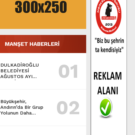
MANŞET HABERLERİ
01
DULKADİROĞLU
BELEDİYESİ
AĞUSTOS AYI
MECLİS TOPLANTISI
GERÇEKLEŞTİRİLDİ.
02
Büyükşehir,
Andırın’da Bir Grup
Yolunun Daha
Konforunu Artırıyor.