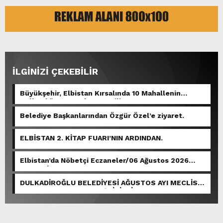
İLGİNİZİ ÇEKEBİLİR
Büyükşehir, Elbistan Kırsalında 10 Mahallenin
Kullandığı Grup Yolunu Yeniliyor.
Belediye Başkanlarından Özgür Özel’e ziyaret.
ELBİSTAN 2. KİTAP FUARI’NIN ARDINDAN.
Elbistan’da Nöbetçi Eczaneler/06 Ağustos 2026
Perşembe
DULKADİROĞLU BELEDİYESİ AĞUSTOS AYI MECLİS
TOPLANTISI GERÇEKLEŞTİRİLDİ.