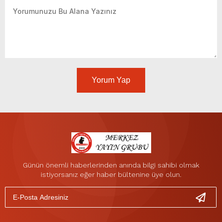
Yorum Yap
Günün önemli haberlerinden anında bilgi sahibi olmak
istiyorsanız eğer haber bültenine üye olun.