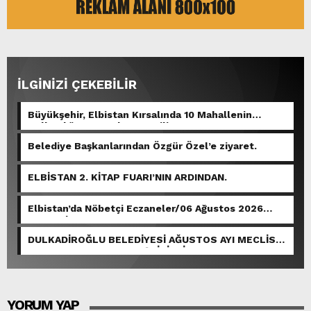
İLGİNİZİ ÇEKEBİLİR
Büyükşehir, Elbistan Kırsalında 10 Mahallenin
Kullandığı Grup Yolunu Yeniliyor.
Belediye Başkanlarından Özgür Özel’e ziyaret.
ELBİSTAN 2. KİTAP FUARI’NIN ARDINDAN.
Elbistan’da Nöbetçi Eczaneler/06 Ağustos 2026
Perşembe
DULKADİROĞLU BELEDİYESİ AĞUSTOS AYI MECLİS
TOPLANTISI GERÇEKLEŞTİRİLDİ.
YORUM YAP