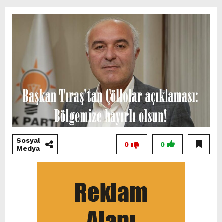
Sosyal
0
0
Medya