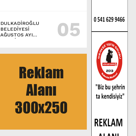
05
DULKADİROĞLU
BELEDİYESİ
AĞUSTOS AYI
MECLİS TOPLANTISI
GERÇEKLEŞTİRİLDİ.