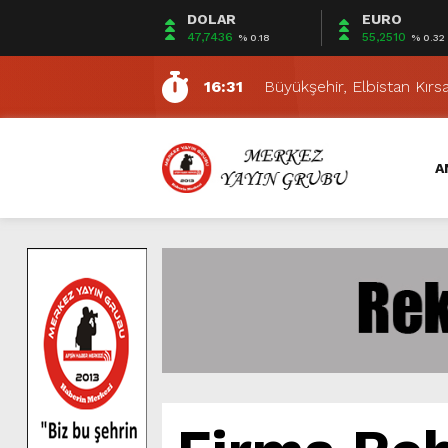
DOLAR
EURO
16:39
Büyükşehir’den Yeni Haft
47,7436
55,2510
% 0.18
% 0.32
6:10
Elbistan’da Nöbetçi Ecz
16:31
Büyükşehir, Elbistan Kırsa
5:35
Belediye Başkanlarından Ö
5:24
ELBİSTAN 2. KİTAP FUA
A
14:01
DULKADİROĞLU BELEDİY
7:11
Büyükşehir, Andırın’da Bi
7:09
Uluslararası Geleneksel A
10:30
Büyükşehir İtfaiyesi Tem
16:41
Büyükşehir’den Andırın K
16:39
Büyükşehir’den Yeni Haft
6:10
Elbistan’da Nöbetçi Ecz