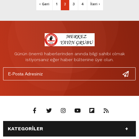
‹ Geri
1
2
3
4
İleri ›
Günün önemli haberlerinden anında bilgi sahibi olmak
istiyorsanız eğer haber bültenine üye olun.
KATEGORİLER